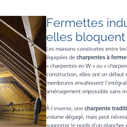
Fermettes indu
elles bloquent
Les maisons construites entre le
équipées de
charpentes à fermet
« charpentes en W » ou « charpent
construction, elles ont un défaut
membrures envahissent l’intégrali
aménagement impossible sans inte
À l’inverse, une
charpente tradit
volume dégagé, mais peut nécess
supporter le poids d’un plancher e