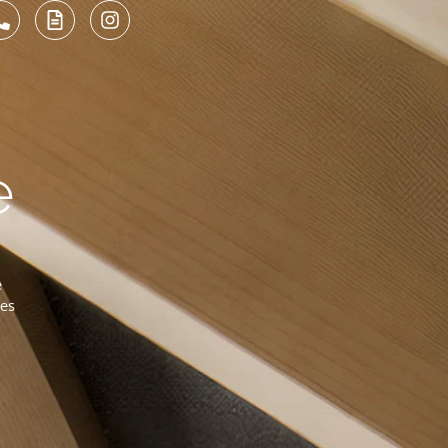
e
e
nes