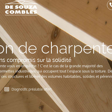
on de charpent
ns compromis sur la solidité
te vous en empêche ? C’est le cas de la grande majorité des
rmettes industrielles qui occupent tout l’espace sous la toiture. D
ces structures et libérer des volumes habitables, solides et péren
Diagnostic préalable offert